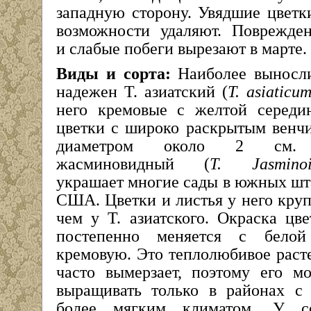
западную сторону. Увядшие цветк
возможности удаляют. Поврежде
и слабые побеги вырезают в марте.
Виды и сорта:
Наиболее выносл
надежен Т. азиатский (
Т. asiaticu
него кремовые с желтой середи
цветки с широко раскрытым венч
диаметром около 2 см.
жасминовидный (
Т. Jasminoi
украшает многие сады в южных шт
США. Цветки и листья у него круп
чем у Т. азиатского. Окраска цве
постепенно меняется с бело
кремовую. Это теплолюбивое раст
часто вымерзает, поэтому его м
выращивать только в районах с
более мягким климатом. У с